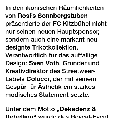
green events
In den ikonischen Räumlichkeiten
faqs
von
Rosi’s Sonnbergstuben
präsentierte der FC Kitzbühel nicht
standorte & kontakt
nur seinen neuen Hauptsponsor,
sondern auch eine markant neu
designte Trikotkollektion.
Verantwortlich für das auffällige
Design:
Sven Voth
, Gründer und
Kreativdirektor des Streetwear-
Labels
Colucci,
der mit seinem
Gespür für Ästhetik ein starkes
modisches Statement setzte.
Unter dem Motto
„Dekadenz &
Rebellion“
wurde das Reveal-Event