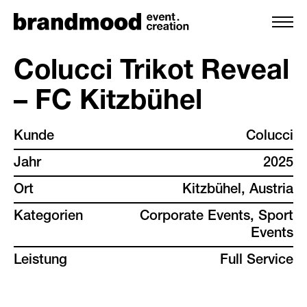
Colucci Trikot Reveal
– FC Kitzbühel
leistungen
Kunde
Colucci
team
Jahr
2025
projekte
Ort
Kitzbühel, Austria
Kategorien
Corporate Events, Sport
kunden
Events
Leistung
Full Service
backstage