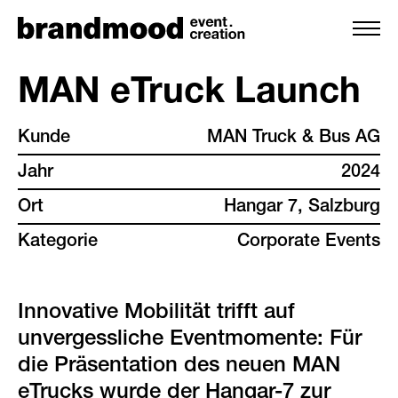
MAN eTruck Launch
Kunde
MAN Truck & Bus AG
leistungen
Jahr
2024
team
Ort
Hangar 7, Salzburg
Kategorie
Corporate Events
projekte
kunden
Innovative Mobilität trifft auf
unvergessliche Eventmomente: Für
backstage
die Präsentation des neuen MAN
eTrucks wurde der Hangar-7 zur