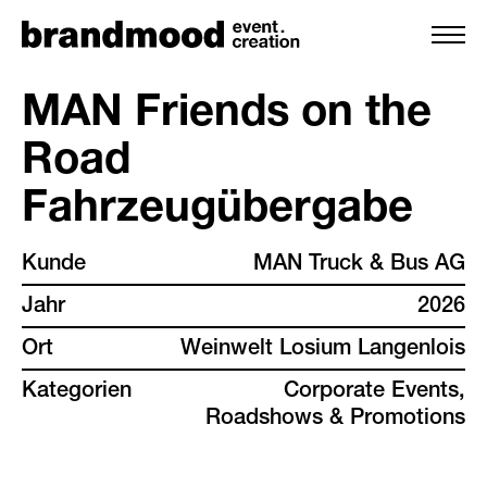
MAN Friends on the
Road
leistungen
Fahrzeugübergabe
team
Kunde
MAN Truck & Bus AG
projekte
Jahr
2026
Ort
Weinwelt Losium Langenlois
kunden
Kategorien
Corporate Events,
Roadshows & Promotions
backstage