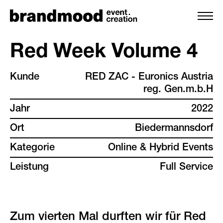
Red Week Volume 4
Kunde
RED ZAC - Euronics Austria
leistungen
reg. Gen.m.b.H
team
Jahr
2022
Ort
Biedermannsdorf
projekte
Kategorie
Online & Hybrid Events
kunden
Leistung
Full Service
backstage
PLAY VIDEO
Zum vierten Mal durften wir für Red