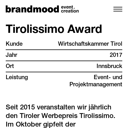
Tirolissimo Award
Kunde
Wirtschaftskammer Tirol
leistungen
Jahr
2017
team
Ort
Innsbruck
Leistung
Event- und
referenzen
Projektmanagement
kunden
Seit 2015 veranstalten wir jährlich
backstage
den Tiroler Werbepreis Tirolissimo.
Im Oktober gipfelt der