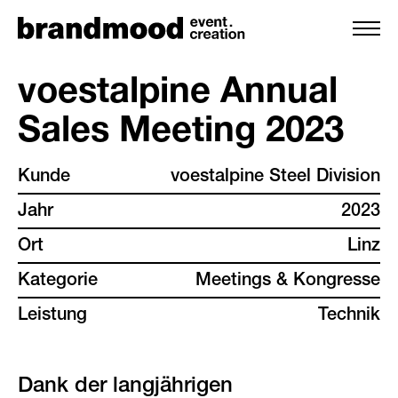
voestalpine Annual
Sales Meeting 2023
leistungen
Kunde
voestalpine Steel Division
team
Jahr
2023
projekte
Ort
Linz
Kategorie
Meetings & Kongresse
kunden
Leistung
Technik
backstage
Dank der langjährigen