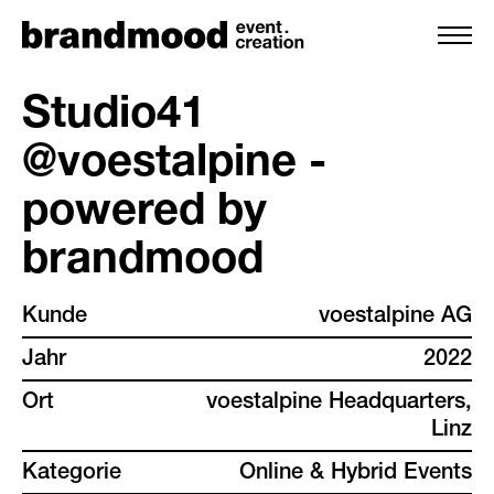
Studio41
@voestalpine -
leistungen
powered by
team
brandmood
projekte
Kunde
voestalpine AG
Jahr
2022
kunden
Ort
voestalpine Headquarters,
backstage
Linz
Kategorie
Online & Hybrid Events